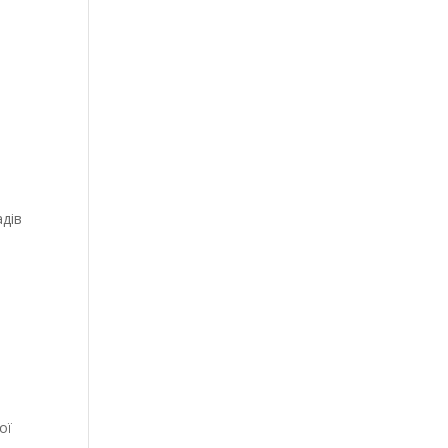
адів
ої