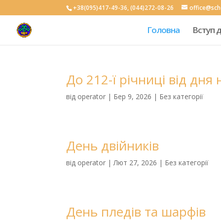
+38(095)417-49-36, (044)272-08-26
office@sc
Головна
Вступ 
До 212-ї річниці від дн
від
operator
|
Бер 9, 2026
|
Без категорії
День двійників
від
operator
|
Лют 27, 2026
|
Без категорії
День пледів та шарфів