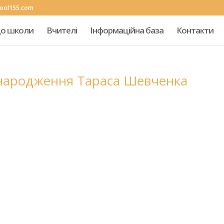
hool155.com
до школи
Вчителі
Інформаційна база
Контакти
я народження Тараса Шевченка