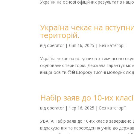
України на основі офіційних результатів націо
Україна чекає на вступн
територій.
від
operator
|
Лип 16, 2025
|
Без категорії
Україна чекає на вступників з тимчасово оку
окупованих територій. Держава гарантує мож
вищої освіти.🧑‍🏫Щороку тисячі молодих люд
Набір заяв до 10-их клас
від
operator
|
Чер 16, 2025
|
Без категорії
УВАГА!Набір заяв до 10-их класів завершено.Ві
відрахування та переведення учнів до держав