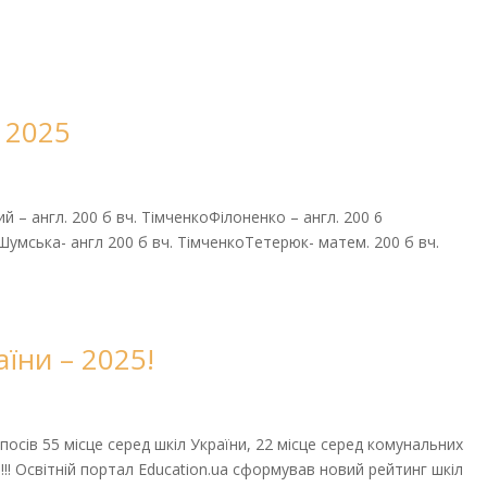
 2025
й – англ. 200 б вч. ТімченкоФілоненко – англ. 200 6
Шумська- англ 200 б вч. ТімченкоТетерюк- матем. 200 б вч.
їни – 2025!
посів 55 місце серед шкіл України, 22 місце серед комунальних
і!!! Освітній портал Education.ua сформував новий рейтинг шкіл