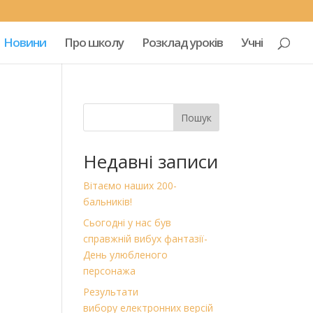
Новини
Про школу
Розклад уроків
Учні
Пошук
Недавні записи
Вітаємо наших 200-
бальників!
Сьогодні у нас був
справжній вибух фантазії-
День улюбленого
персонажа
Результати
вибору електронних версій