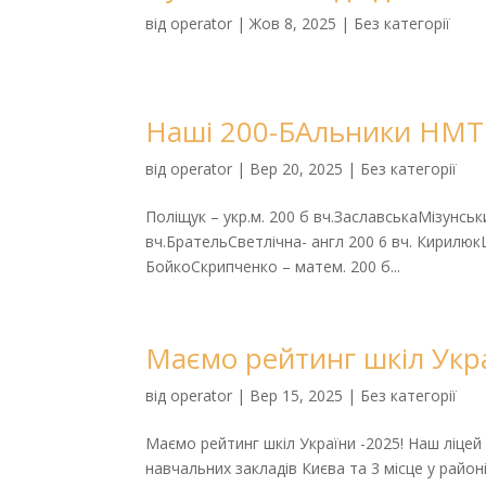
від
operator
|
Жов 8, 2025
|
Без категорії
Наші 200-БАльники НМТ
від
operator
|
Вер 20, 2025
|
Без категорії
Поліщук – укр.м. 200 б вч.ЗаславськаМізунськи
вч.БрательСветлічна- англ 200 6 вч. Кирилюк
БойкоСкрипченко – матем. 200 б...
Маємо рейтинг шкіл Укра
від
operator
|
Вер 15, 2025
|
Без категорії
Маємо рейтинг шкіл України -2025! Наш ліцей 
навчальних закладів Києва та 3 місце у район