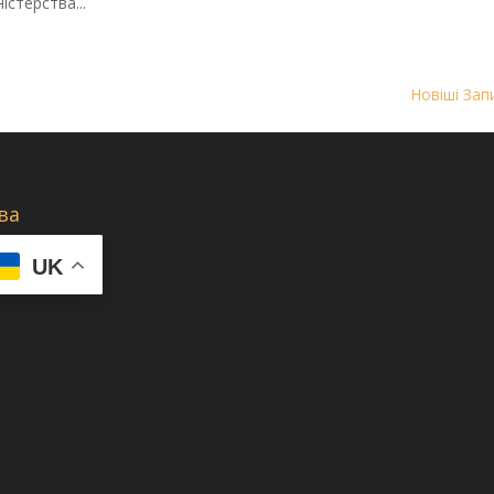
істерства...
Новіші Зап
ва
UK