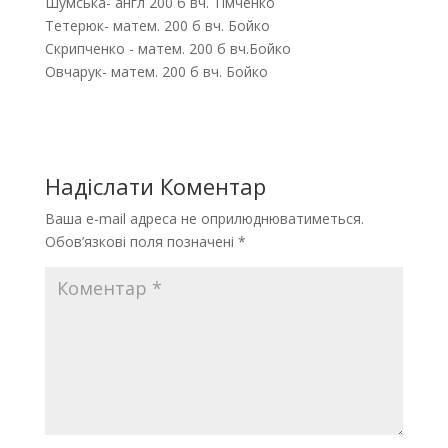
Шумська- англ 200 б вч. Тімченко
Тетерюк- матем. 200 б вч. Бойко
Скрипченко - матем. 200 б вч.Бойко
Овчарук- матем. 200 б вч. Бойко
Надіслати Коментар
Ваша e-mail адреса не оприлюднюватиметься.
Обов’язкові поля позначені
*