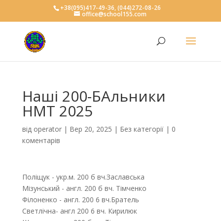
+38(095)417-49-36, (044)272-08-26
office@school155.com
Наші 200-БАльники
НМТ 2025
від
operator
|
Вер 20, 2025
|
Без категорії
|
0
коментарів
Поліщук - укр.м. 200 б вч.Заславська
Мізунський - англ. 200 б вч. Тімченко
Філоненко - англ. 200 6 вч.Братель
Светлічна- англ 200 6 вч. Кирилюк