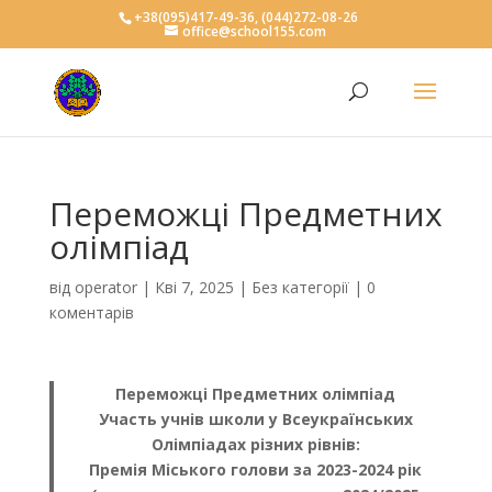
+38(095)417-49-36, (044)272-08-26
office@school155.com
Переможці Предметних
олімпіад
від
operator
|
Кві 7, 2025
|
Без категорії
|
0
коментарів
Переможці Предметних олімпіад
Участь учнів школи у Всеукраїнських
Олімпіадах різних рівнів:
Премія Міського голови за 2023-2024 рік