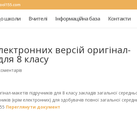
hool155.com
до школи
Вчителі
Інформаційна база
Контакти
лектронних версій оригінал-
для 8 класу
коментарів
інал-макетів підручників для 8 класу закладів загальної середнь
чників (крім електронних) для здобувачів повної загальної середн
155
Переглянути документ