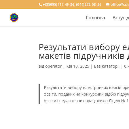
+38(095)417-49-36, (044)272-08-26
office@sc
Головна
Вступ 
Результати вибору е
макетів підручників 
від
operator
|
Кві 10, 2025
|
Без категорії
|
0 
Результати вибору електронних версій ориг
освіти, поданих на конкурсний відбір підру
освіти і педагогічних працівників Ліцею № 