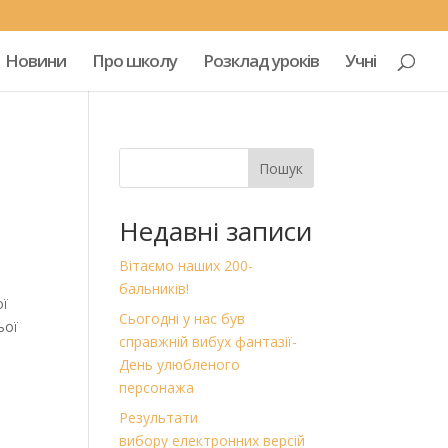
Новини
Про школу
Розклад уроків
Учні
Пошук
Недавні записи
Вітаємо наших 200-
бальників!
ої
Сьогодні у нас був
ьої
справжній вибух фантазії-
День улюбленого
персонажа
Результати
вибору електронних версій